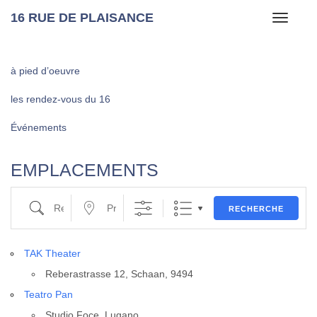
16 RUE DE PLAISANCE
Toggle
navigati
à pied d’oeuvre
les rendez-vous du 16
Événements
EMPLACEMENTS
Recherche
Proche de …
RECHERCHE
TAK Thea­ter
Rebe­ras­trasse 12, Schaan, 9494
Tea­tro Pan
Stu­dio Foce, Luga­no