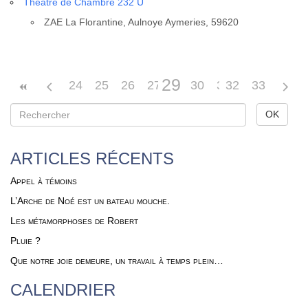
Theatre de Chambre 232 U
ZAE La Flo­ran­tine, Aul­noye Ayme­ries, 59620
29
24
25
26
27
28
30
31
32
33
ARTICLES RÉCENTS
Appel à témoins
L’Arche de Noé est un bateau mouche.
Les métamorphoses de Robert
Pluie ?
Que notre joie demeure, un travail à temps plein…
CALENDRIER