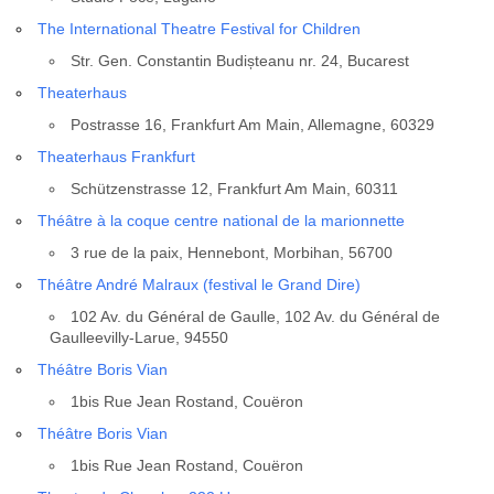
The Inter­na­tio­nal Theatre Fes­ti­val for Chil­dren
Str. Gen. Constan­tin Budiș­tea­nu nr. 24, Buca­rest
Thea­te­rhaus
Post­rasse 16, Frank­furt Am Main, Alle­magne, 60329
Thea­te­rhaus Frank­furt
Schüt­zens­trasse 12, Frank­furt Am Main, 60311
Théâtre à la coque centre natio­nal de la marion­nette
3 rue de la paix, Hen­ne­bont, Mor­bi­han, 56700
Théâtre André Mal­raux (fes­ti­val le Grand Dire)
102 Av. du Géné­ral de Gaulle, 102 Av. du Géné­ral de
Gaul­lee­vil­ly-Larue, 94550
Théâtre Boris Vian
1bis Rue Jean Ros­tand, Couë­ron
Théâtre Boris Vian
1bis Rue Jean Ros­tand, Couë­ron