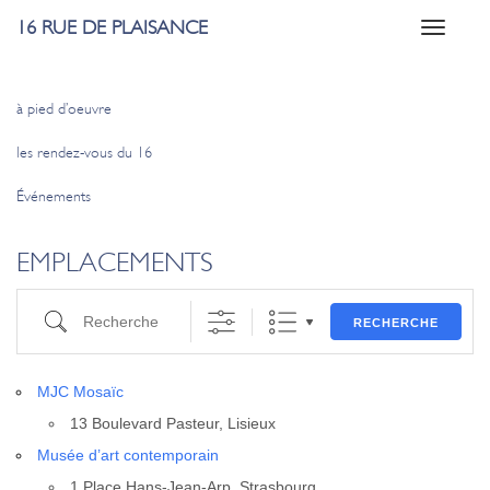
16 RUE DE PLAISANCE
Toggle
navigati
à pied d’oeuvre
les rendez-vous du 16
Événements
EMPLACEMENTS
Recherche
RECHERCHE
MJC Mosaïc
13 Bou­le­vard Pas­teur, Lisieux
Musée d’art contem­po­rain
1 Place Hans-Jean-Arp, Stras­bourg