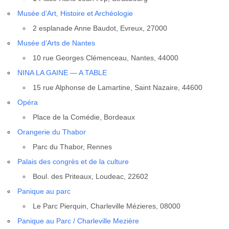
Musée d’Art, His­toire et Archéo­lo­gie
2 espla­nade Anne Bau­dot, Evreux, 27000
Musée d’Arts de Nantes
10 rue Georges Clé­men­ceau, Nantes, 44000
NINA LA GAINE — A TABLE
15 rue Alphonse de Lamar­tine, Saint Nazaire, 44600
Opé­ra
Place de la Comé­die, Bor­deaux
Oran­ge­rie du Tha­bor
Parc du Tha­bor, Rennes
Palais des congrès et de la culture
Boul. des Pri­teaux, Lou­deac, 22602
Panique au parc
Le Parc Pier­quin, Char­le­ville Mézieres, 08000
Panique au Parc / Char­le­ville Mezière