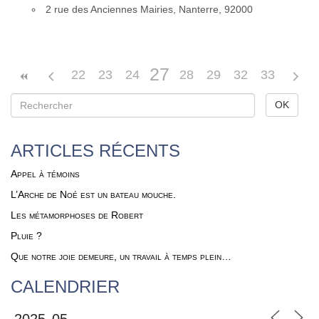
2 rue des Anciennes Mai­ries, Nan­terre, 92000
27
22
23
24
25
26
28
29
30
32
31
33
ARTICLES RÉCENTS
Appel à témoins
L’Arche de Noé est un bateau mouche.
Les métamorphoses de Robert
Pluie ?
Que notre joie demeure, un travail à temps plein…
CALENDRIER