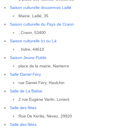
Sai­son cultu­relle dou­ze­mois Laillé
Mai­rie, Laillé, 35
Sai­son cultu­relle du Pays de Craon
, Craon, 53400
Sai­son cultu­relle Ici ou Là
, Indre, 44610
Sai­son Jeune Public
place de la mai­rie, Nan­terre
Salle Daniel Féry
rue Daniel Féry, Haul­chin
Salle de La Balise
2 rue Eugène Var­lin, Lorient
Salle des fêtes
Rue De Keri­lis, Névez, 29920
Salle des fêtes