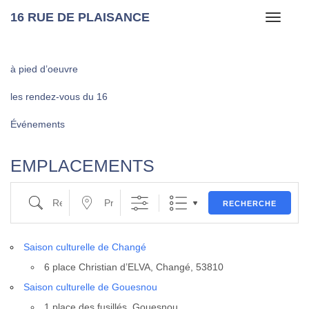
16 RUE DE PLAISANCE
Toggle
navigati
à pied d’oeuvre
les rendez-vous du 16
Événements
EMPLACEMENTS
Recherche
Proche de …
RECHERCHE
Sai­son cultu­relle de Chan­gé
6 place Chris­tian d’EL­VA, Chan­gé, 53810
Sai­son cultu­relle de Goues­nou
1 place des fusillés, Goues­nou