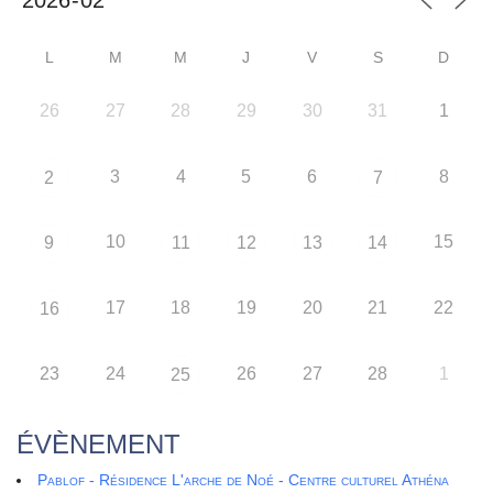
L
M
M
J
V
S
D
26
27
28
29
30
31
1
3
4
5
6
8
2
7
10
15
9
11
12
13
14
17
18
19
20
21
22
16
23
24
26
27
28
1
25
ÉVÈNEMENT
Pablof - Résidence L'arche de Noé - Centre culturel Athéna