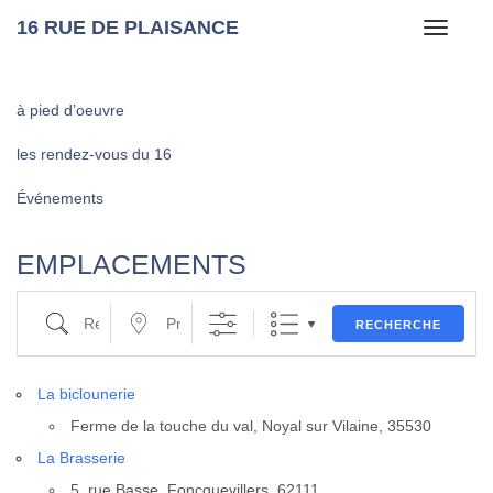
16 RUE DE PLAISANCE
Toggle
navigati
à pied d’oeuvre
les rendez-vous du 16
Événements
EMPLACEMENTS
Recherche
Proche de …
RECHERCHE
La biclou­ne­rie
Ferme de la touche du val, Noyal sur Vilaine, 35530
La Bras­se­rie
5, rue Basse, Fonc­que­villers, 62111