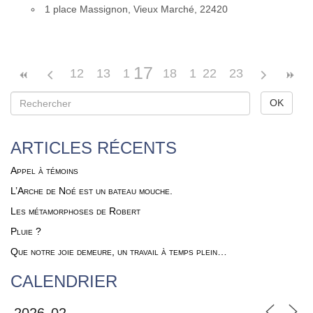
1 place Mas­si­gnon, Vieux Mar­ché, 22420
17
12
13
14
15
18
16
19
22
20
23
21
ARTICLES RÉCENTS
Appel à témoins
L’Arche de Noé est un bateau mouche.
Les métamorphoses de Robert
Pluie ?
Que notre joie demeure, un travail à temps plein…
CALENDRIER