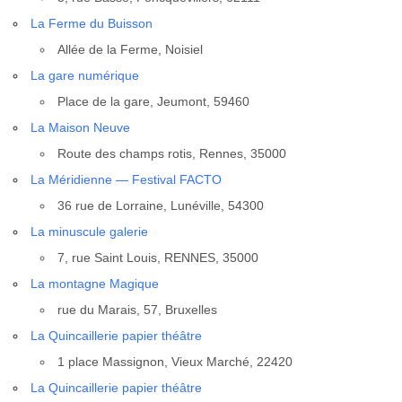
La Ferme du Buis­son
Allée de la Ferme, Noi­siel
La gare numé­rique
Place de la gare, Jeu­mont, 59460
La Mai­son Neuve
Route des champs rotis, Rennes, 35000
La Méri­dienne — Fes­ti­val FACTO
36 rue de Lor­raine, Luné­ville, 54300
La minus­cule gale­rie
7, rue Saint Louis, RENNES, 35000
La mon­tagne Magique
rue du Marais, 57, Bruxelles
La Quin­caille­rie papier théâtre
1 place Mas­si­gnon, Vieux Mar­ché, 22420
La Quin­caille­rie papier théâtre