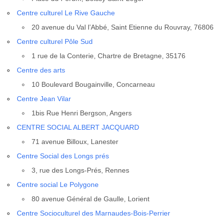
Centre cultu­rel Le Rive Gauche
20 ave­nue du Val l’Abbé, Saint Etienne du Rou­vray, 76806
Centre cultu­rel Pôle Sud
1 rue de la Conte­rie, Chartre de Bre­tagne, 35176
Centre des arts
10 Bou­le­vard Bou­gain­ville, Concar­neau
Centre Jean Vilar
1bis Rue Hen­ri Berg­son, Angers
CENTRE SOCIAL ALBERT JACQUARD
71 ave­nue Billoux, Lanes­ter
Centre Social des Longs prés
3, rue des Longs-Prés, Rennes
Centre social Le Poly­gone
80 ave­nue Géné­ral de Gaulle, Lorient
Centre Socio­cul­tu­rel des Mar­naudes-Bois-Per­rier