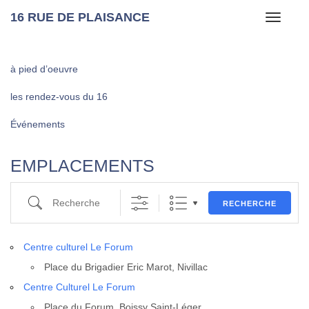
16 RUE DE PLAISANCE
Toggle
navigati
à pied d’oeuvre
les rendez-vous du 16
Événements
EMPLACEMENTS
Recherche
RECHERCHE
Centre cultu­rel Le Forum
Place du Bri­ga­dier Eric Marot, Nivil­lac
Centre Cultu­rel Le Forum
Place du Forum, Bois­sy Saint-Léger