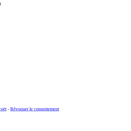
8
coët
-
Révoquer le consentement