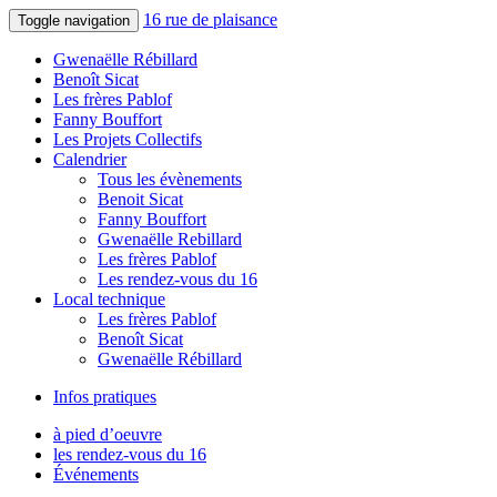
16 rue de plaisance
Toggle navigation
Gwenaëlle Rébillard
Benoît Sicat
Les frères Pablof
Fanny Bouffort
Les Projets Collectifs
Calendrier
Tous les évènements
Benoit Sicat
Fanny Bouffort
Gwenaëlle Rebillard
Les frères Pablof
Les rendez-vous du 16
Local technique
Les frères Pablof
Benoît Sicat
Gwenaëlle Rébillard
Infos pratiques
à pied d’oeuvre
les rendez-vous du 16
Événements