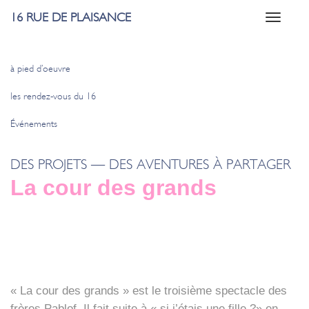
16 RUE DE PLAISANCE
Toggle
navigati
à pied d’oeuvre
les rendez-vous du 16
Événements
DES PROJETS — DES AVENTURES À PARTAGER
La cour des grands
« La cour des grands » est le troi­sième spec­tacle des
frères Pablof. Il fait suite à « si j’étais une fille ?» en