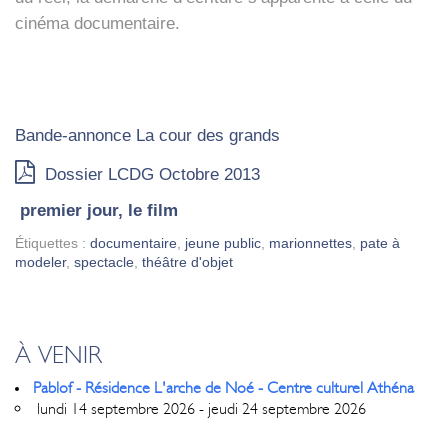
ciné­ma docu­men­taire.
Bande-annonce La cour des grands
Dos­sier LCDG Octobre 2013
pre­mier jour, le film
Étiquettes :
documentaire
,
jeune public
,
marionnettes
,
pate à
modeler
,
spectacle
,
théâtre d'objet
À VENIR
Pablof - Résidence L'arche de Noé - Centre culturel Athéna
lundi 14 septembre 2026 - jeudi 24 septembre 2026