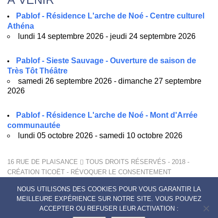
Pablof - Résidence L'arche de Noé - Centre culturel
Athéna
lundi 14 septembre 2026 - jeudi 24 septembre 2026
Pablof - Sieste Sauvage - Ouverture de saison de
Très Tôt Théâtre
samedi 26 septembre 2026 - dimanche 27 septembre
2026
Pablof - Résidence L'arche de Noé - Mont d'Arrée
communautée
lundi 05 octobre 2026 - samedi 10 octobre 2026
16 RUE DE PLAISANCE
TOUS DROITS RÉSERVÉS - 2018 -
CRÉATION
TICOËT
-
RÉVOQUER LE CONSENTEMENT
MENTIONS LÉGALES
NOUS UTILISONS DES COOKIES POUR VOUS GARANTIR LA
POLITIQUE DE CONFIDENTIALITÉ
MEILLEURE EXPÉRIENCE SUR NOTRE SITE. VOUS POUVEZ
CONTACTS
ACCEPTER OU REFUSER LEUR ACTIVATION :