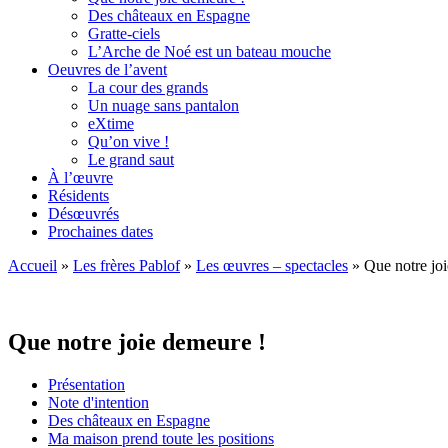
Des châteaux en Espagne
Gratte-ciels
L’Arche de Noé est un bateau mouche
Oeuvres de l’avent
La cour des grands
Un nuage sans pantalon
eXtime
Qu’on vive !
Le grand saut
À l’œuvre
Résidents
Désœuvrés
Prochaines dates
Accueil
»
Les frères Pablof
»
Les œuvres – spectacles
»
Que notre jo
Que notre joie demeure !
Présentation
Note d'intention
Des châteaux en Espagne
Ma maison prend toute les positions