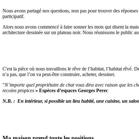
Nous avons partagé nos questions, non pas pour trouver des réponses 
participatif.
Alors nous avons commencé à faire sonner les mots qui disent la maiso
architecture dessinée sur un plateau noir. Nous réunissons le public a
C'est la pièce où nous travaillons le rêve de l’habitat, l’habitat rêv
n’a pas, que l’on va peut-être construire, acheter, dessiner.
"
N’importe quel propriétaire de chat vous dira avec raison que les c
recoins propices
»
Espèces d’espaces Georges Perec
N.B. : En intérieur, si possible un lieu habité, une cuisine, un sal
Ma maison prend toute les positions