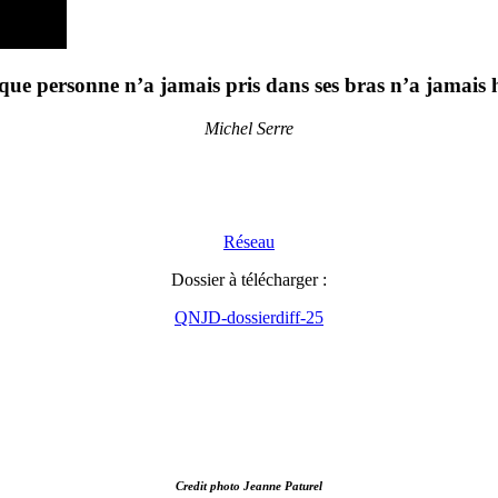
que personne n’a jamais pris dans ses bras n’a jamais 
Michel Serre
Réseau
Dos­sier à télé­char­ger :
QNJD-dos­sier­diff-25
Credit photo Jeanne Paturel