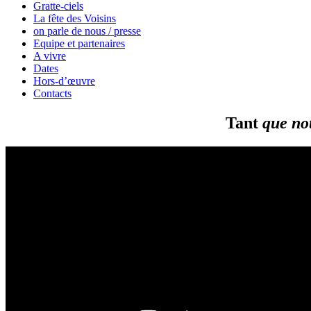
Gratte-ciels
La fête des Voisins
on parle de nous / presse
Equipe et partenaires
A vivre
Dates
Hors-d’œuvre
Contacts
Tant
que no