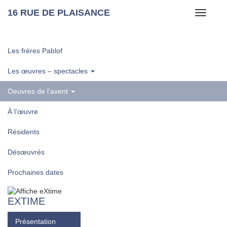
16 RUE DE PLAISANCE
Toggle
navigati
Les frères Pablof
Les œuvres – spectacles
Oeuvres de l’avent
À l’œuvre
Résidents
Désœuvrés
Prochaines dates
EXTIME
Présentation