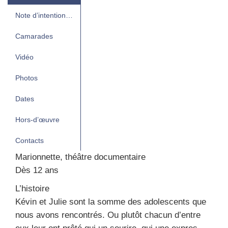
Note d’intention…
Camarades
Vidéo
Photos
Dates
Hors-d’œuvre
Contacts
Marion­nette, théâtre docu­men­taire
Dès 12 ans
L’histoire
Kévin et Julie sont la somme des ado­les­cents que
nous avons ren­con­trés. Ou plu­tôt cha­cun d’entre