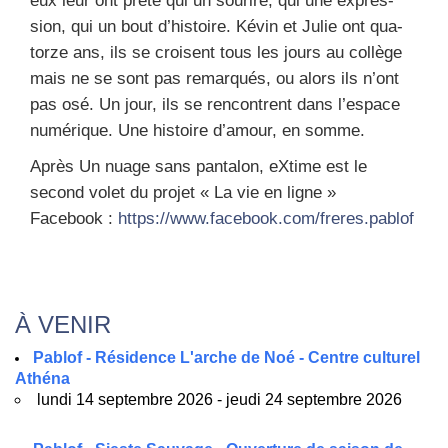
eux leur ont prê­té qui un sou­rire, qui une expres­
sion, qui un bout d’histoire. Kévin et Julie ont qua­
torze ans, ils se croisent tous les jours au col­lège
mais ne se sont pas remar­qués, ou alors ils n’ont
pas osé. Un jour, ils se ren­contrent dans l’espace
numé­rique. Une his­toire d’amour, en somme.
Après Un nuage sans pan­ta­lon, eXtime est le
second volet du pro­jet « La vie en ligne »
Face­book :
https://www.facebook.com/freres.pablof
À VENIR
Pablof - Résidence L'arche de Noé - Centre culturel
Athéna
lundi 14 septembre 2026 - jeudi 24 septembre 2026