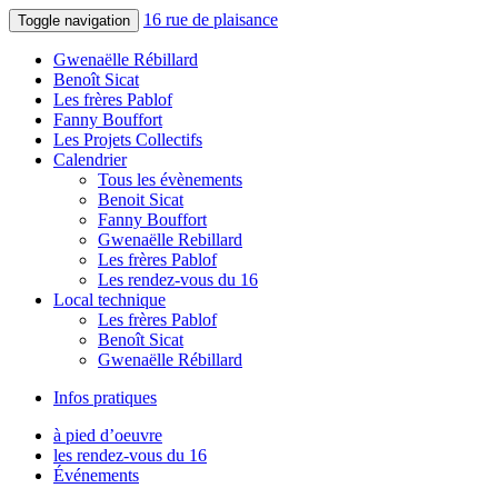
16 rue de plaisance
Toggle navigation
Gwenaëlle Rébillard
Benoît Sicat
Les frères Pablof
Fanny Bouffort
Les Projets Collectifs
Calendrier
Tous les évènements
Benoit Sicat
Fanny Bouffort
Gwenaëlle Rebillard
Les frères Pablof
Les rendez-vous du 16
Local technique
Les frères Pablof
Benoît Sicat
Gwenaëlle Rébillard
Infos pratiques
à pied d’oeuvre
les rendez-vous du 16
Événements