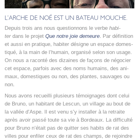
L’ARCHE DE NOÉ EST UN BATEAU MOUCHE.
Depuis trois ans nous ques­tion­nons le verbe
habi­
ter
dans le pro­jet
Que notre joie demeure
. Par défi­ni­tion
et aus­si en pra­tique, habi­ter désigne un espace domes­
ti­qué, à la main de l’humain, orga­ni­sé selon son usage.
On nous a racon­té des dizaines de façons de négo­cier
cet espace, par­fois avec des noms humains, des ani­
maux, domes­tiques ou non, des plantes, sau­vages ou
non.
Nous avons recueilli plu­sieurs témoi­gnages dont celui
de Bru­no, un habi­tant de Les­cun, un vil­lage au bout de
la val­lée d’Aspe. Il est venu s’y ins­tal­ler à la retraite
après avoir pas­sé toute sa vie à Bor­deaux. La dif­fi­cul­té
pour Bru­no n’était pas de quit­ter ses habits de rat des
villes pour enfi­ler ceux de rat des champs, de rejoindre