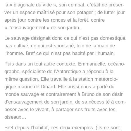
la « dia­go­nale du vide », son com­bat, c’était de pré­ser­
ver un espace maî­tri­sé pour son pota­ger ; de lut­ter jour
après jour contre les ronces et la forêt, contre
« l’ensauvagement » de son jar­din.
Le sau­vage dési­gnait donc ce qui n’est pas domes­ti­qué,
pas culti­vé, ce qui est spon­ta­né, loin de la main de
l’homme. Bref ce qui n’est pas habi­té par l’humain.
Puis dans un tout autre contexte, Emma­nuelle, océa­no­
graphe, spé­cia­liste de l’Antarctique a répon­du à la
même ques­tion. Elle tra­vaille à la sta­tion météo­ro­lo­
gique marine de Dinard. Elle aus­si nous a par­lé du
monde sau­vage et contrai­re­ment à Bru­no de son désir
d’ensauvagement de son jar­din, de sa néces­si­té à com­
po­ser avec le vivant, à par­ta­ger ses fruits avec les
oiseaux…
Bref depuis l’habitat, ces deux exemples ‚(ils ne sont