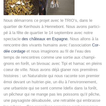
Nous démar­rons ce pro­jet avec le TRIO’s, dans le
quar­tier de Keri­houis à Hen­ne­bont. Nous avons par­ti­ci­
pé à la fête de quar­tier le 14 sep­tembre avec notre
spec­tacle
des châ­teaux en Espagne.
Nous allons à la
ren­contre des vivants humains avec l’as­so­cia­tion
Cor­
dée cor­dage
et nous ima­gi­nons au fil de l’eau des
temps de ren­contres comme une sor­tie aux cham­pi­
gnons en forêt, un bivouac avec Tipi et hamac en pleins
coeur de ville. Nous avons déjà gla­ner nos pre­mières
his­toires : un Natu­ra­liste qui nous raconte son pre­mier
émoi devant un hui­trier-pie, un élu à l’environnement,
une urba­niste qui se sent comme Ide­fix dans la forêt,
un pêcheur qui ne mange pas les pois­sons qu’il pêche,
une pay­sa­giste désa­bu­sée, une retrai­tée qui embrasse