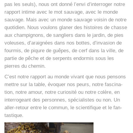
pas les seuls), nous ont don­né l’envi d’interroger notre
rap­port intime avec le mot sau­vage, avec le monde
sau­vage. Mais avec un monde sau­vage voi­sin de notre
quo­ti­dien. Nous vou­lons gla­ner des his­toires de chasse
aux cham­pi­gnons, de san­gliers dans le jar­din, de pies
voleuses, d’araignées dans nos bottes, d’invasion de
four­mis, de piqure de guêpes, de cerf dans la ville, de
par­tie de pêche et de ser­pents endor­mis sous les
pierres du che­min.
C’est notre rap­port au monde vivant que nous pen­sons
mettre sur la table, évo­quer nos peurs, notre fas­ci­na­
tion, notre amour, notre curio­si­té ou notre colère, en
inter­ro­geant des per­sonnes, spé­cia­listes ou non. Un
aller-retour entre le com­mun, le scien­ti­fique et le fan­
tas­tique.