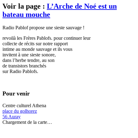
Voir la page :
L’Arche de Noé est un
bateau mouche
Radio Pablof pro­pose une sieste sau­vage !
revoi­là les Frères Pablofs. pour conti­nuer leur
col­lecte de récits sur notre rap­port
intime au monde sau­vage et ils vous
invitent à une sieste sonore,
dans l’herbe tendre, au son
de tran­sis­tors bran­chés
sur Radio Pablofs.
Pour venir
Centre culturel Athena
place du golhorez
56
Auray
Chargement de la carte…