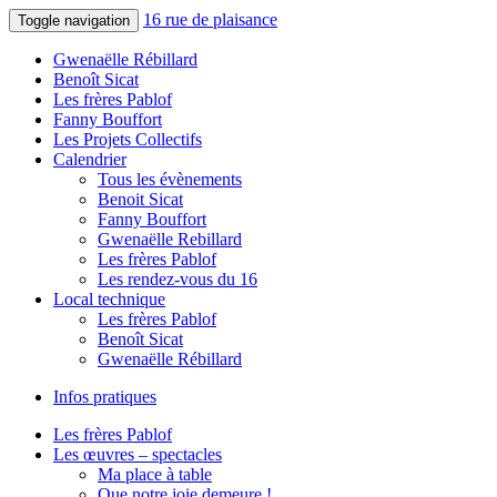
16 rue de plaisance
Toggle navigation
Gwenaëlle Rébillard
Benoît Sicat
Les frères Pablof
Fanny Bouffort
Les Projets Collectifs
Calendrier
Tous les évènements
Benoit Sicat
Fanny Bouffort
Gwenaëlle Rebillard
Les frères Pablof
Les rendez-vous du 16
Local technique
Les frères Pablof
Benoît Sicat
Gwenaëlle Rébillard
Infos pratiques
Les frères Pablof
Les œuvres – spectacles
Ma place à table
Que notre joie demeure !