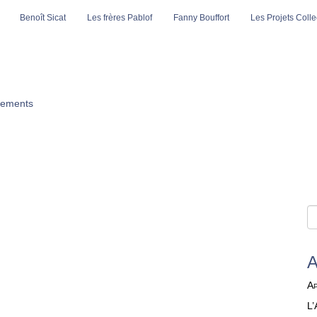
Benoît Sicat
Les frères Pablof
Fanny Bouffort
Les Projets Collec
ements
Ap
L’