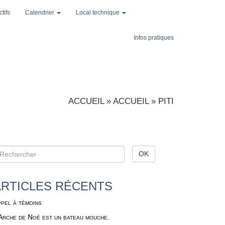
tifs
Calendrier
Local technique
Infos pratiques
ACCUEIL
»
ACCUEIL
»
PITI
ARTICLES RÉCENTS
pel à témoins
Arche de Noé est un bateau mouche.