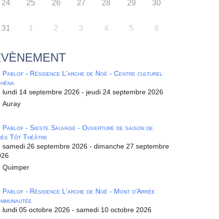
24
25
26
27
28
29
30
31
1
2
3
4
5
6
ÉVÈNEMENT
Pablof - Résidence L'arche de Noé - Centre culturel
théna
lundi 14 septembre 2026 - jeudi 24 septembre 2026
Auray
Pablof - Sieste Sauvage - Ouverture de saison de
ès Tôt Théâtre
samedi 26 septembre 2026 - dimanche 27 septembre
026
Quimper
Pablof - Résidence L'arche de Noé - Mont d'Arrée
ommunautée
lundi 05 octobre 2026 - samedi 10 octobre 2026