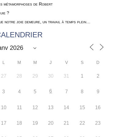
s métamorphoses de Robert
uie ?
e notre joie demeure, un travail à temps plein…
CALENDRIER
L
M
M
J
V
S
D
27
28
29
30
31
1
2
6
3
4
5
7
8
9
10
11
12
13
14
15
16
17
18
19
20
21
22
23