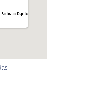
, Boulevard Dupleix
das