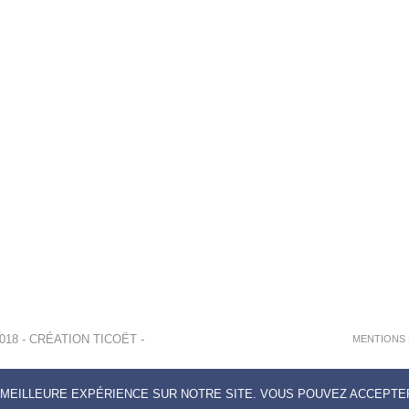
018 - CRÉATION
TICOËT
-
MENTIONS 
 MEILLEURE EXPÉRIENCE SUR NOTRE SITE. VOUS POUVEZ ACCEPTER