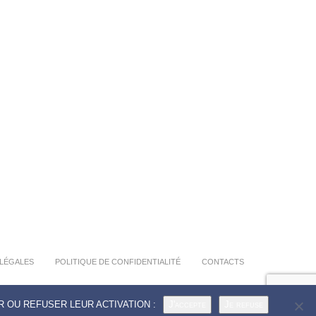
LÉGALES
POLITIQUE DE CONFIDENTIALITÉ
CONTACTS
 OU REFUSER LEUR ACTIVATION :
J'accepte
Je refuse