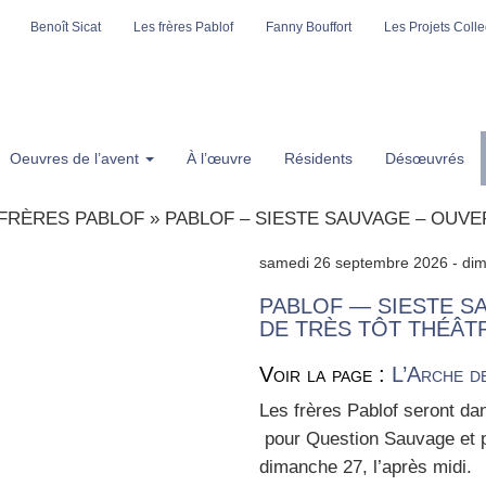
Benoît Sicat
Les frères Pablof
Fanny Bouffort
Les Projets Collec
Oeuvres de l’avent
À l’œuvre
Résidents
Désœuvrés
 FRÈRES PABLOF
»
PABLOF – SIESTE SAUVAGE – OUV
samedi 26 septembre 2026 - di
PABLOF — SIESTE S
DE TRÈS TÔT THÉÂT
Voir la page :
L’Arche d
Les frères Pablof seront dans
pour Ques­tion Sau­vage et 
dimanche 27, l’a­près midi.