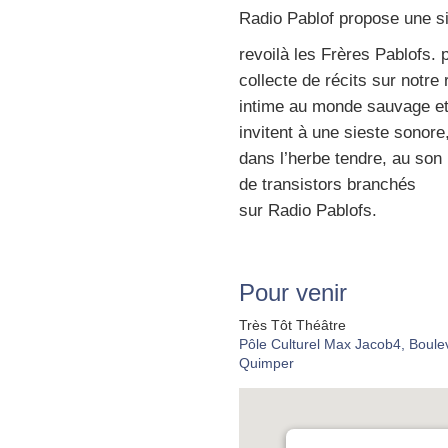
Radio Pablof pro­pose une si
revoi­là les Frères Pablofs. 
col­lecte de récits sur notre 
intime au monde sau­vage et
invitent à une sieste sonore
dans l’herbe tendre, au son
de tran­sis­tors bran­chés
sur Radio Pablofs.
Pour venir
Très Tôt Théâtre
Pôle Culturel Max Jacob4, Boule
Quimper