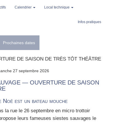
tifs
Calendrier
Local technique
Infos pratiques
Prochaines dates
ERTURE DE SAISON DE TRÈS TÔT THÉÂTRE
manche 27 septembre 2026
AUVAGE — OUVERTURE DE SAISON
RE
e Noé est un bateau mouche
 la rue le 26 sep­tembre en micro trot­toir
pro­pose leurs fameuses siestes sau­vages le