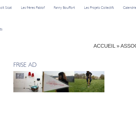
oît Sicat
Les frères Pablof
Fanny Bouffort
Les Projets Collectifs
Calendri
ts
ACCUEIL
»
ASSOC
FRISE AD