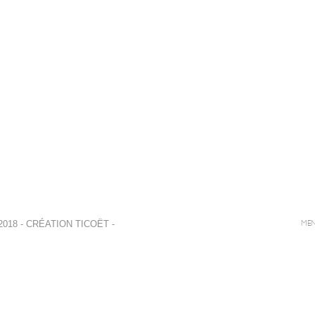
018 - CRÉATION
TICOËT
-
MEN