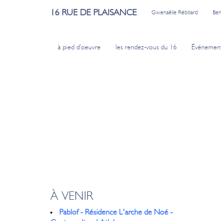
16 RUE DE PLAISANCE
Gwenaëlle Rébillard
Ben
à pied d’oeuvre
les rendez-vous du 16
Événemen
À VENIR
Pablof - Résidence L'arche de Noé -