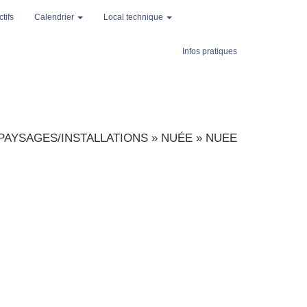
tifs
Calendrier
Local technique
Infos pratiques
PAYSAGES/INSTALLATIONS
»
NUÉE
»
NUEE