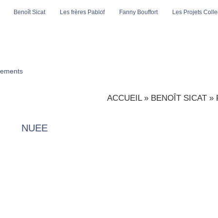
Benoît Sicat
Les frères Pablof
Fanny Bouffort
Les Projets Collec
ements
ACCUEIL
»
BENOÎT SICAT
»
NUEE