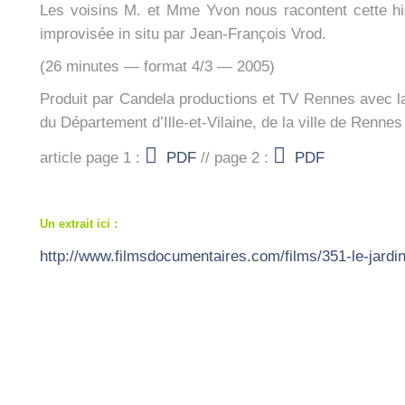
Les voi­sins M. et Mme Yvon nous racontent cette his
impro­vi­sée in situ par Jean-Fran­çois Vrod.
(26 minutes — for­mat 4/3 — 2005)
Pro­duit par Can­de­la pro­duc­tions et TV Rennes avec la
du Dépar­te­ment d’Ille-et-Vilaine, de la ville de Rennes 
article page 1 :
PDF
// page 2 :
PDF
Un extrait ici :
http://www.filmsdocumentaires.com/films/351-le-jard