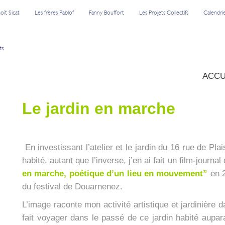
oît Sicat
Les frères Pablof
Fanny Bouffort
Les Projets Collectifs
Calendri
ts
ACCU
Le jar­din en marche
En inves­tis­sant l’a­te­lier et le jar­din du 16 rue de Pl
habi­té, autant que l’in­verse, j’en ai fait un film-jour­nal
en marche, poé­tique d’un lieu en mou­ve­ment”
en 2
du fes­ti­val de Douar­ne­nez.
L’i­mage raconte mon acti­vi­té artis­tique et jar­di­nièr
fait voya­ger dans le pas­sé de ce jar­din habi­té aupa­