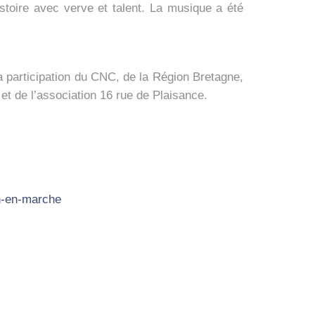
­toire avec verve et talent. La musique a été
 par­ti­ci­pa­tion du CNC, de la Région Bre­tagne,
et de l’as­so­cia­tion 16 rue de Plai­sance.
in-en-marche