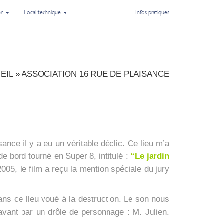
er
Local technique
Infos pratiques
EIL
»
ASSOCIATION 16 RUE DE PLAISANCE
ai­sance il y a eu un véri­table déclic. Ce lieu m’a
 de bord tour­né en Super 8, inti­tu­lé :
“Le jar­din
005, le film a reçu la men­tion spé­ciale du jury
e dans ce lieu voué à la des­truc­tion. Le son nous
ra­vant par un drôle de per­son­nage : M. Julien.