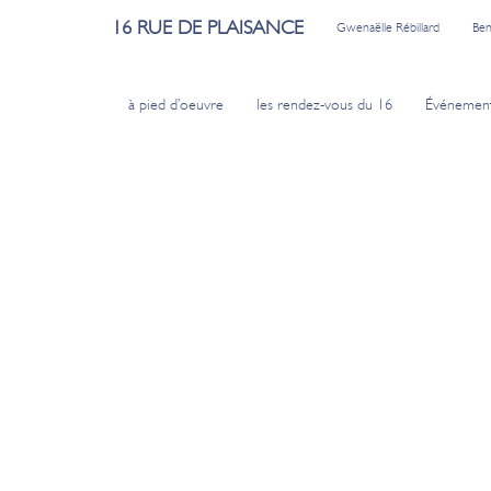
16 RUE DE PLAISANCE
Gwenaëlle Rébillard
Ben
à pied d’oeuvre
les rendez-vous du 16
Événemen