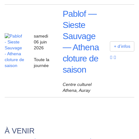
Pablof —
Sieste
Sauvage
same­di
06 juin
— Athena
+ d’in­fos
2026
cloture de
Toute la
jour­née
saison
Centre cultu­rel
Athe­na, Auray
À VENIR