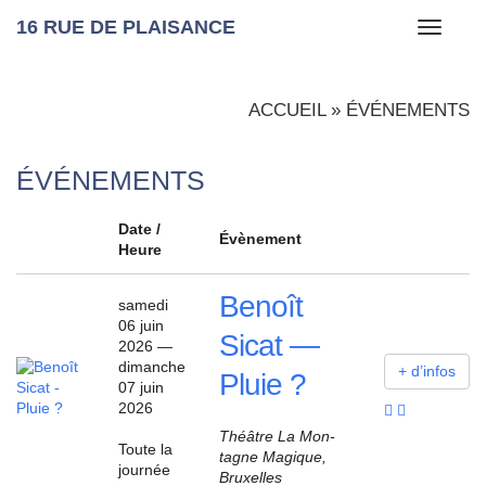
16 RUE DE PLAISANCE
Toggle
navigati
ACCUEIL
»
ÉVÉNEMENTS
ÉVÉNEMENTS
Date /
Évè­ne­ment
Heure
Benoît
same­di
06 juin
Sicat —
2026 —
dimanche
+ d’in­fos
Pluie ?
07 juin
2026
Théâtre La Mon­
Toute la
tagne Magique,
jour­née
Bruxelles