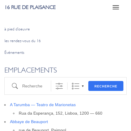
16 RUE DE PLAISANCE
Toggle
navigati
à pied d’oeuvre
les rendez-vous du 16
Événements
EMPLACEMENTS
Recherche
RECHERCHE
A Tarum­ba — Tea­tro de Mario­ne­tas
Rua da Espe­ran­ça, 152, Lis­boa, 1200 — 660
Abbaye de Beau­port
rue de Beau­port, Paim­pol