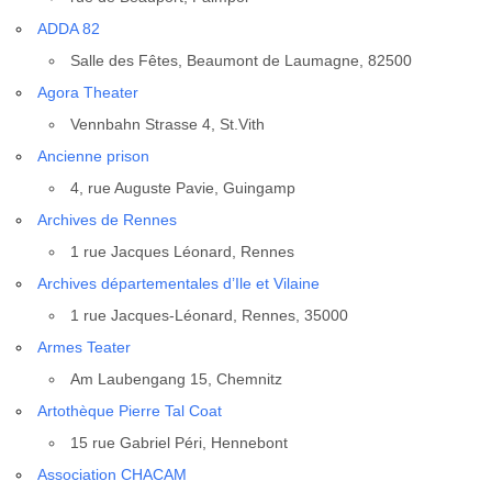
ADDA 82
Salle des Fêtes, Beau­mont de Lau­magne, 82500
Ago­ra Thea­ter
Venn­bahn Strasse 4, St.Vith
Ancienne pri­son
4, rue Auguste Pavie, Guin­gamp
Archives de Rennes
1 rue Jacques Léo­nard, Rennes
Archives dépar­te­men­tales d’Ile et Vilaine
1 rue Jacques-Léo­nard, Rennes, 35000
Armes Tea­ter
Am Lau­ben­gang 15, Chem­nitz
Arto­thèque Pierre Tal Coat
15 rue Gabriel Péri, Hen­ne­bont
Asso­cia­tion CHACAM