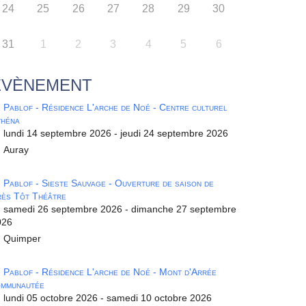
24
25
26
27
28
29
30
31
1
2
3
4
5
6
ÉVÈNEMENT
Pablof - Résidence L'arche de Noé - Centre culturel
théna
lundi 14 septembre 2026 - jeudi 24 septembre 2026
Auray
Pablof - Sieste Sauvage - Ouverture de saison de
ès Tôt Théâtre
samedi 26 septembre 2026 - dimanche 27 septembre
026
Quimper
Pablof - Résidence L'arche de Noé - Mont d'Arrée
ommunautée
lundi 05 octobre 2026 - samedi 10 octobre 2026