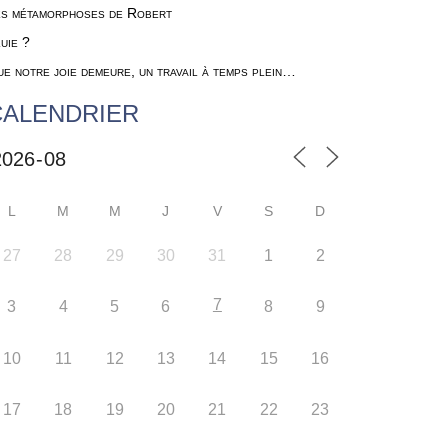
s métamorphoses de Robert
uie ?
e notre joie demeure, un travail à temps plein…
CALENDRIER
L
M
M
J
V
S
D
27
28
29
30
31
1
2
7
3
4
5
6
8
9
10
11
12
13
14
15
16
17
18
19
20
21
22
23