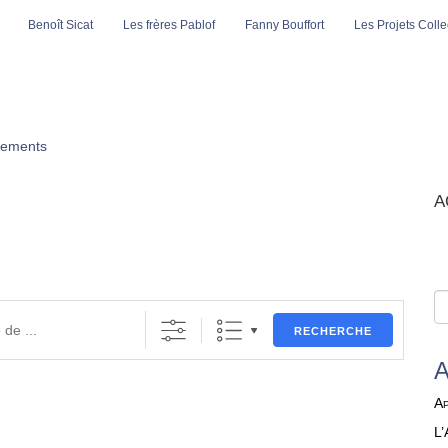
Benoît Sicat
Les frères Pablof
Fanny Bouffort
Les Projets Collec
ements
A
RECHERCHE
Ap
L’