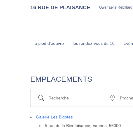
16 RUE DE PLAISANCE
Gwenaëlle Rébillard
à pied d’oeuvre
les rendez-vous du 16
Évén
EMPLACEMENTS
Recherche
Proche de …
Gale­rie Les Bigotes
5 rue de la Bien­fai­sance, Vannes, 56000