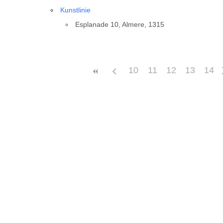
Kunst­li­nie
Espla­nade 10, Almere, 1315
10
11
12
13
14
Pays
Empla­ce­ment avec des évè­n