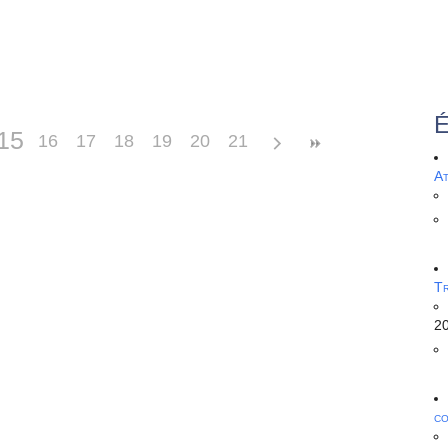
15
16
17
18
19
20
21
A
Tr
e­ments ?
2
c