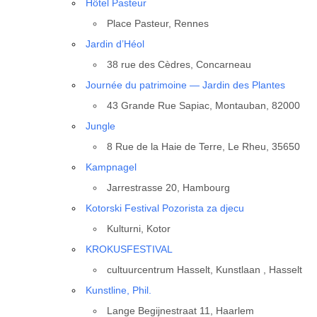
Hôtel Pas­teur
Place Pas­teur, Rennes
Jar­din d’Héol
38 rue des Cèdres, Concar­neau
Jour­née du patri­moine — Jar­din des Plantes
43 Grande Rue Sapiac, Mon­tau­ban, 82000
Jungle
8 Rue de la Haie de Terre, Le Rheu, 35650
Kamp­na­gel
Jar­res­trasse 20, Ham­bourg
Kotors­ki Fes­ti­val Pozo­ris­ta za dje­cu
Kul­tur­ni, Kotor
KROKUSFESTIVAL
cultuur­cen­trum Has­selt, Kunst­laan , Has­selt
Kunst­line, Phil.
Lange Begi­j­nes­traat 11, Haar­lem