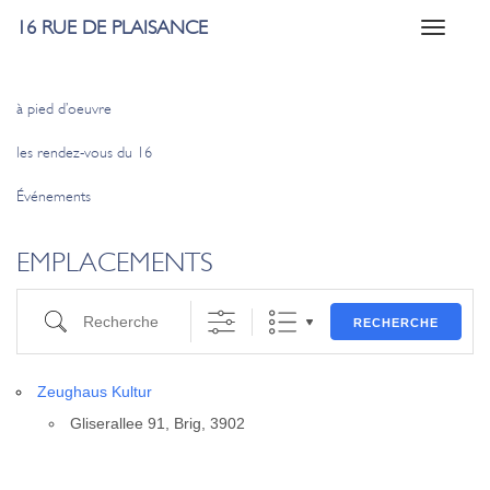
16 RUE DE PLAISANCE
Toggle
navigati
à pied d’oeuvre
les rendez-vous du 16
Événements
EMPLACEMENTS
Recherche
RECHERCHE
Zeu­ghaus Kul­tur
Gli­se­ral­lee 91, Brig, 3902