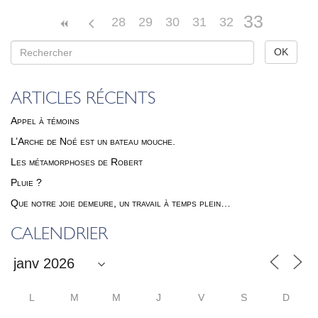
33
28
29
30
31
32
ARTICLES RÉCENTS
Appel à témoins
L’Arche de Noé est un bateau mouche.
Les métamorphoses de Robert
Pluie ?
Que notre joie demeure, un travail à temps plein…
CALENDRIER
L
M
M
J
V
S
D