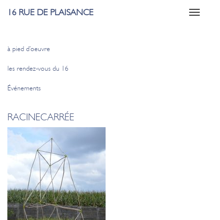
16 RUE DE PLAISANCE
Toggle
navigati
à pied d’oeuvre
les rendez-vous du 16
Événements
RACINECARRÉE