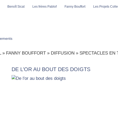
Benoît Sicat
Les frères Pablof
Fanny Bouffort
Les Projets Collec
ements
L
»
FANNY BOUFFORT
»
DIFFUSION
»
SPECTACLES EN
DE L’OR AU BOUT DES DOIGTS