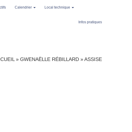
tifs
Calendrier
Local technique
Infos pratiques
CUEIL
»
GWENAËLLE RÉBILLARD
»
ASSISE