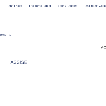
Benoît Sicat
Les frères Pablof
Fanny Bouffort
Les Projets Collec
ements
AC
ASSISE