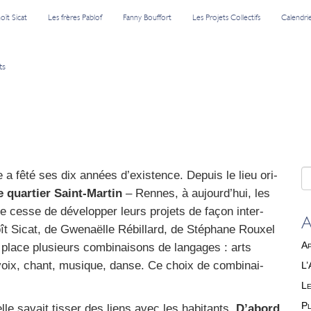
oît Sicat
Les frères Pablof
Fanny Bouffort
Les Projets Collectifs
Calendri
ts
e a fêté ses dix années d’existence. Depuis le lieu ori­
 quar­tier Saint-Mar­tin
– Rennes, à aujourd’hui, les
e cesse de déve­lop­per leurs pro­jets de façon inter-
A
noît Sicat, de Gwe­naëlle Rébillard, de Sté­phane Rouxel
Ap
lace plu­sieurs com­bi­nai­sons de lan­gages : arts
, voix, chant, musique, danse. Ce choix de com­bi­nai­
L’
Le
Pl
le savait tis­ser des liens avec les habi­tants.
D’abord