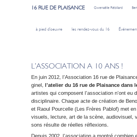
16 RUE DE PLAISANCE
Gwenaëlle Rébillard
Ben
à pied d’oeuvre
les rendez-vous du 16
Événemen
L’ASSOCIATION A 10 ANS !
En juin 2012, l’Association 16 rue de Plai­sanc
gi­nel,
l’atelier du 16 rue de Plai­sance dans le
artistes qui com­posent l’association n’ont eu d
dis­ci­pli­naire. Chaque acte de créa­tion de Be
et Raoul Pour­celle (Les Frères Pablof) met en p
visuels, lec­ture, art de la scène, audio­vi­suel
sons résulte de réelles réflexions.
Depuis 2002, l’association a mon­tré com­bien el