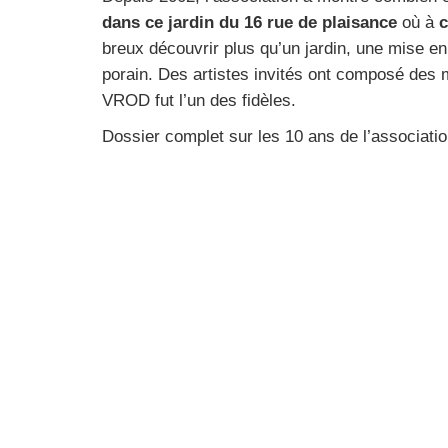
dans ce jar­din du 16 rue de plai­sance
où à
c
breux décou­vrir plus qu’un jar­din, une mise e
po­rain. Des artistes invi­tés ont com­po­sé de
VROD fut l’un des fidèles.
Dos­sier com­plet sur les 10 ans de l’associati