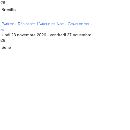
026
Brenillis
Pablof - Résidence L'arche de Noé - Grain de sel -
éné
lundi 23 novembre 2026 - vendredi 27 novembre
026
Séné