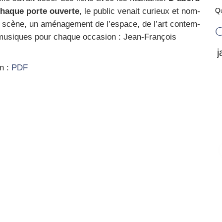
haque porte ouverte
, le public venait curieux et nom­
Qu
n scène, un amé­na­ge­ment de l’espace, de l’art contem­
C
s musiques pour chaque occa­sion : Jean-Fran­çois
on :
PDF