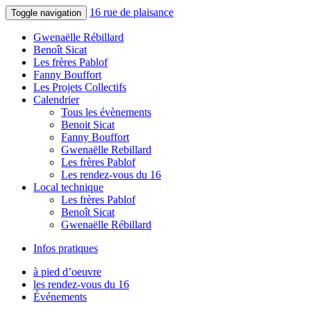
16 rue de plaisance
Toggle navigation
Gwenaëlle Rébillard
Benoît Sicat
Les frères Pablof
Fanny Bouffort
Les Projets Collectifs
Calendrier
Tous les évènements
Benoit Sicat
Fanny Bouffort
Gwenaëlle Rebillard
Les frères Pablof
Les rendez-vous du 16
Local technique
Les frères Pablof
Benoît Sicat
Gwenaëlle Rébillard
Infos pratiques
à pied d’oeuvre
les rendez-vous du 16
Événements