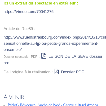
Ici un extrait du spec­tacle en exté­rieur :
https://vimeo.com/70041276
Article de Rue89 :
http://www.rue89strasbourg.com/index.php/2014/10/13/cult
sensationnelle-au-tjp-ou-petits-grands-experimentent-
ensemble/
:
LE SON DE LA SEVE dos­sier
Dos­sier spec­tacle PDF
pro
De l’o­ri­gine à la réa­li­sa­tion :
Dos­sier PDF
À VENIR
Pablof - Résidence L'arche de Noé - Centre culturel Athéna