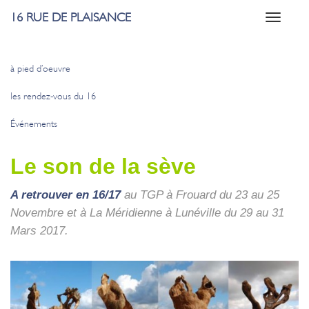
16 RUE DE PLAISANCE
Toggle
navigati
à pied d’oeuvre
les rendez-vous du 16
Événements
Le son de la sève
A retrou­ver en 16/17
au TGP à Frouard du 23 au 25
Novembre et à La Méri­dienne à Luné­ville du 29 au 31
Mars 2017.