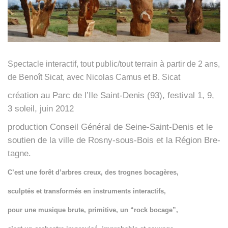
Spec­tacle inter­ac­tif, tout public/tout ter­rain à par­tir de 2 ans,
de Benoît Sicat, avec Nico­las Camus et B. Sicat
créa­tion au Parc de l’Ile Saint-Denis (93), fes­ti­val 1, 9,
3 soleil, juin 2012
pro­duc­tion Conseil Géné­ral de Seine-Saint-Denis et le
sou­tien de la ville de Ros­ny-sous-Bois et la Région Bre­
tagne.
C’est une forêt d’arbres creux, des trognes boca­gères,
sculp­tés et trans­for­més en ins­tru­ments inter­ac­tifs,
pour une musique brute, pri­mi­tive, un “rock bocage”,