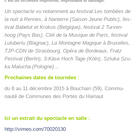
c’est un orchestre impro­vi­sé, impro­bable et sau­vage.
Un spec­tacle vu notam­ment au fes­ti­val Les tom­bées de
la nuit à Rennes, à Nan­terre (Sai­son Jeune Public), fes­
ti­val Babe­lut et Kro­kus (Bel­gique), fes­ti­val 2 Tur­ven­
hoog (Pays Bas), Cité de la Musique de Paris, fes­ti­val
Lulu­ber­lu (Bla­gnac), La Mon­tagne Magique à Bruxelles,
TJP-CDN de Stras­bourg, Opé­ra de Bor­deaux, Fratz
Fes­ti­val (Ber­lin), 3‑Käse Hoch Tage (Köln), Sztu­ka Szu­
ka Malu­cha (Pologne)…
Pro­chaines dates de tour­nées :
du 8 au 11 décembre 2015 à Bou­chain (59), Com­mu­
nau­té de Com­munes des Portes du Hai­naut
Ici un extrait du spec­tacle en salle :
http://vimeo.com/70020130