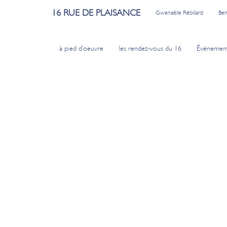
16 RUE DE PLAISANCE
Gwenaëlle Rébillard
Ben
à pied d’oeuvre
les rendez-vous du 16
Événemen