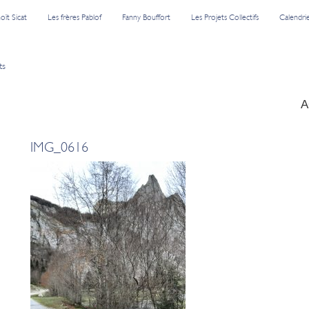
oît Sicat
Les frères Pablof
Fanny Bouffort
Les Projets Collectifs
Calendri
ts
A
IMG_0616