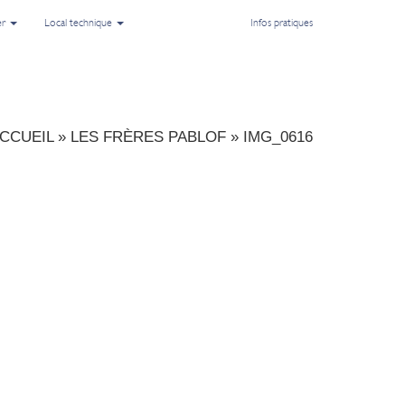
er
Local technique
Infos pratiques
CCUEIL
»
LES FRÈRES PABLOF
»
IMG_0616