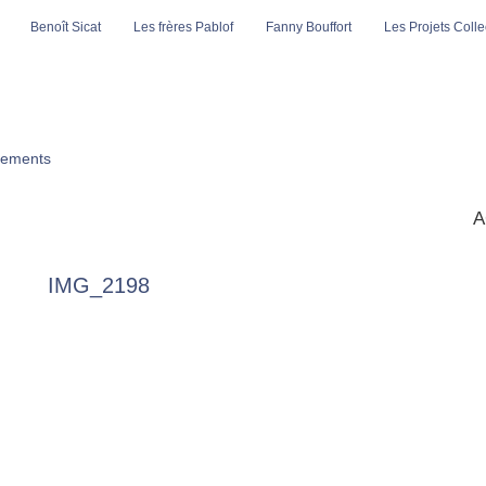
Benoît Sicat
Les frères Pablof
Fanny Bouffort
Les Projets Collec
ements
A
IMG_2198