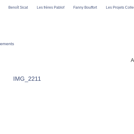
Benoît Sicat
Les frères Pablof
Fanny Bouffort
Les Projets Collec
ements
A
IMG_2211