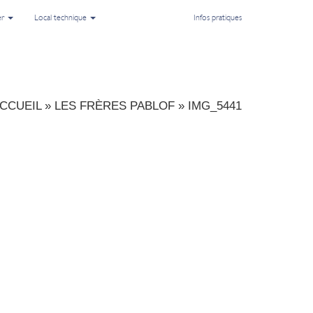
er
Local technique
Infos pratiques
CCUEIL
»
LES FRÈRES PABLOF
»
IMG_5441