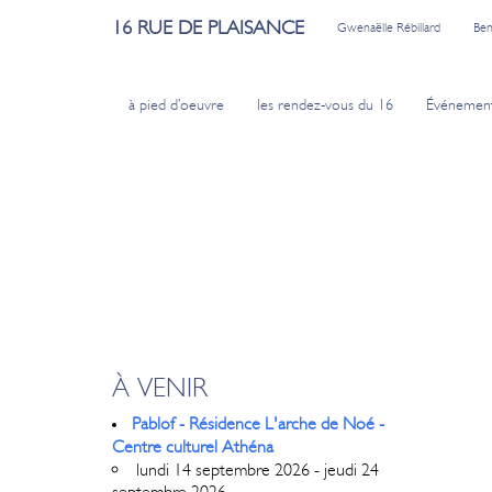
16 RUE DE PLAISANCE
Gwenaëlle Rébillard
Ben
à pied d’oeuvre
les rendez-vous du 16
Événemen
À VENIR
Pablof - Résidence L'arche de Noé -
Centre culturel Athéna
lundi 14 septembre 2026 - jeudi 24
septembre 2026