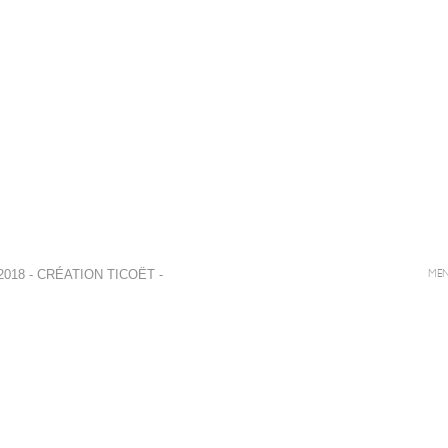
018 - CRÉATION
TICOËT
-
MEN