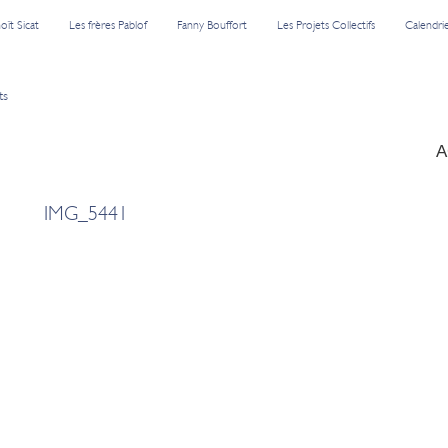
oît Sicat
Les frères Pablof
Fanny Bouffort
Les Projets Collectifs
Calendri
ts
A
IMG_5441