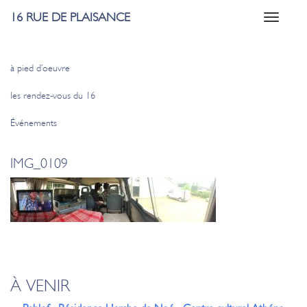
16 RUE DE PLAISANCE
Toggle
navigati
à pied d’oeuvre
les rendez-vous du 16
Événements
IMG_0109
À VENIR