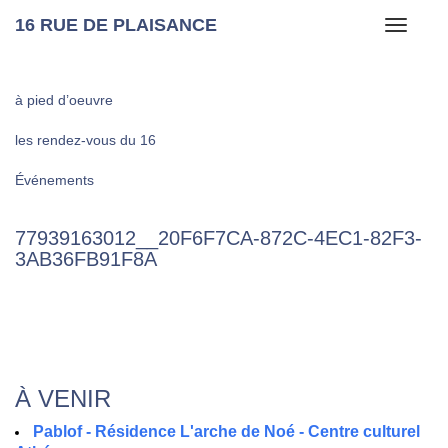
16 RUE DE PLAISANCE
Toggle
navigati
à pied d’oeuvre
les rendez-vous du 16
Événements
77939163012__20F6F7CA-872C-4EC1-82F3-
3AB36FB91F8A
À VENIR
Pablof - Résidence L'arche de Noé - Centre culturel