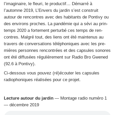
l’imaginaire, le fleu­ri, le pro­duc­tif… Démar­ré à
l’automne 2019, L’Envers du jar­din s’est construit
autour de ren­contres avec des habi­tants de Pon­ti­vy ou
des envi­rons proches. La pan­dé­mie qui a sévi au prin­
temps 2020 a for­te­ment per­tur­bé ces temps de ren­
contres. Mal­gré tout, des liens ont été main­te­nus au
tra­vers de conver­sa­tions télé­pho­niques avec les pre­
mières per­sonnes ren­con­trées et des cap­sules sonores
ont été dif­fu­sées régu­liè­re­ment sur Radio Bro Gwe­ned
(92.6 à Pon­ti­vy).
Ci-des­sous vous pou­vez (ré)écouter les cap­sules
radio­pho­niques réa­li­sées pour ce pro­jet.
Lec­ture autour du jar­din
— Mon­tage radio numé­ro 1
— décembre 2019