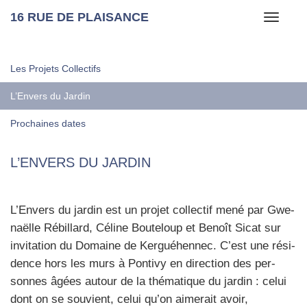
16 RUE DE PLAISANCE
Toggle
navigati
Les Projets Collectifs
L’Envers du Jardin
Prochaines dates
L’ENVERS DU JARDIN
L’Envers du jar­din est un pro­jet col­lec­tif mené par Gwe­
naëlle Rébillard, Céline Bou­te­loup et Benoît Sicat sur
invi­ta­tion du Domaine de Ker­gué­hen­nec. C’est une rési­
dence hors les murs à Pon­ti­vy en direc­tion des per­
sonnes âgées autour de la thé­ma­tique du jar­din : celui
dont on se sou­vient, celui qu’on aime­rait avoir,