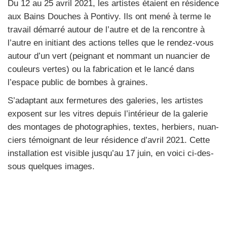
Du 12 au 25 avril 2021, les artistes étaient en rési­dence
aux Bains Douches à Pon­ti­vy. Ils ont mené à terme le
tra­vail démar­ré autour de l’autre et de la ren­contre à
l’autre en ini­tiant des actions telles que le ren­dez-vous
autour d’un vert (pei­gnant et nom­mant un nuan­cier de
cou­leurs vertes) ou la fabri­ca­tion et le lan­cé dans
l’espace public de bombes à graines.
S’adaptant aux fer­me­tures des gale­ries, les artistes
exposent sur les vitres depuis l’intérieur de la gale­rie
des mon­tages de pho­to­gra­phies, textes, her­biers, nuan­
ciers témoi­gnant de leur rési­dence d’avril 2021. Cette
ins­tal­la­tion est visible jusqu’au 17 juin, en voi­ci ci-des­
sous quelques images.