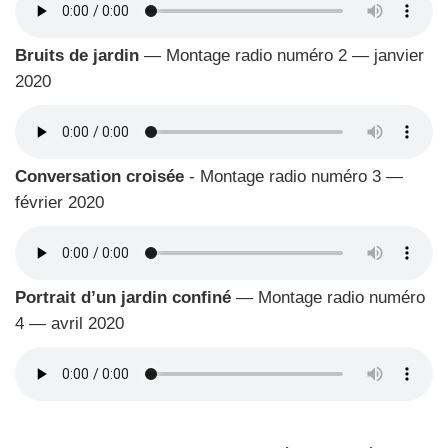
Bruits de jar­din
— Mon­tage radio numé­ro 2 — jan­vier
2020
Conver­sa­tion croi­sée
- Mon­tage radio numé­ro 3 —
février 2020
Por­trait d’un jar­din confi­né
— Mon­tage radio numé­ro
4 — avril 2020