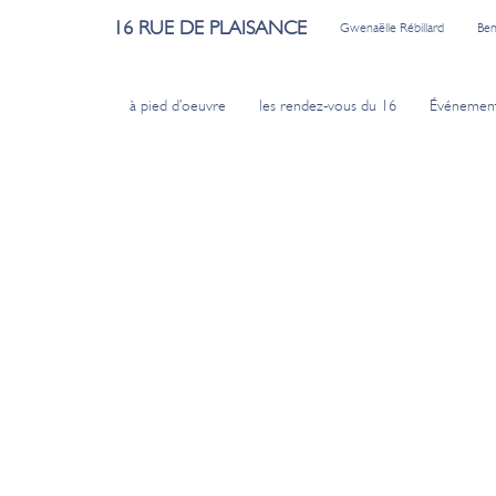
16 RUE DE PLAISANCE
Gwenaëlle Rébillard
Ben
à pied d’oeuvre
les rendez-vous du 16
Événemen