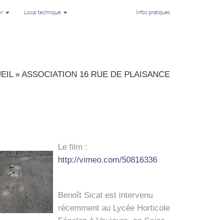
er
Local technique
Infos pratiques
EIL
»
ASSOCIATION 16 RUE DE PLAISANCE
Le film :
http://vimeo.com/50816336
Benoît Sicat est inter­ve­nu
récem­ment au Lycée Hor­ti­cole