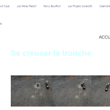
oît Sicat
Les frères Pablof
Fanny Bouffort
Les Projets Collectifs
Calendri
ts
ACCU
Se creu­ser la tronche