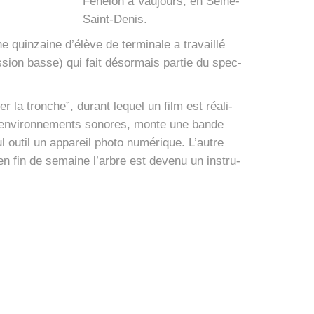
Féne­lon à Vau­jours, en Seine-
Saint-Denis.
in­zaine d’é­lève de ter­mi­nale a tra­vaillé
s­sion basse) qui fait désor­mais par­tie du spec­
er la tronche”, durant lequel un film est réa­li­
 envi­ron­ne­ments sonores, monte une bande
l outil un appa­reil pho­to numé­rique. L’autre
en fin de semaine l’arbre est deve­nu un ins­tru­