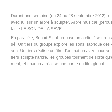
Durant une semaine (du 24 au 28 sep­tembre 2012), une qu
avec lui sur un arbre à sculp­ter. Arbre musi­cal (per­cu
tacle LE SON DE LA SEVE.
En paral­lèle, Benoît Sicat pro­pose un ate­lier “se creu­s
sé. Un tiers du groupe explore les sons, fabrique des
son. Un tiers réa­lise un film d’a­ni­ma­tion avec pour seu
tiers sculpte l’arbre. les groupes tournent de sorte qu’
ment, et cha­cun a réa­li­sé une par­tie du film glo­bal.