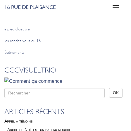
16 RUE DE PLAISANCE
Toggle
navigati
à pied d’oeuvre
les rendez-vous du 16
Événements
CCCVISUELTRIO
ARTICLES RÉCENTS
Appel à témoins
L’Arche de Noé est un bateau mouche.