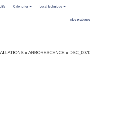
tifs
Calendrier
Local technique
Infos pratiques
ALLATIONS
»
ARBORESCENCE
»
DSC_0070