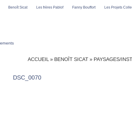
Benoît Sicat
Les frères Pablof
Fanny Bouffort
Les Projets Collec
ements
ACCUEIL
»
BENOÎT SICAT
»
PAYSAGES/INST
DSC_0070