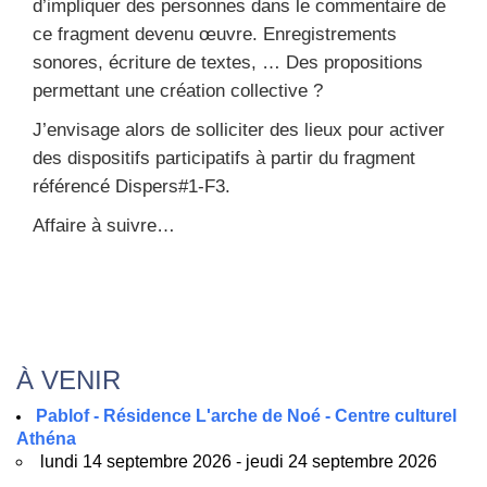
d’impliquer des per­sonnes dans le com­men­taire de
ce frag­ment deve­nu œuvre. Enre­gis­tre­ments
sonores, écri­ture de textes, … Des pro­po­si­tions
per­met­tant une créa­tion col­lec­tive ?
J’envisage alors de sol­li­ci­ter des lieux pour acti­ver
des dis­po­si­tifs par­ti­ci­pa­tifs à par­tir du frag­ment
réfé­ren­cé Dispers#1‑F3.
Affaire à suivre…
À VENIR
Pablof - Résidence L'arche de Noé - Centre culturel
Athéna
lundi 14 septembre 2026 - jeudi 24 septembre 2026