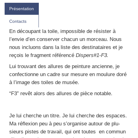
Présentation
Contacts
En décou­pant la toile, impos­sible de résis­ter à
l’envie d’en conser­ver cha­cun un mor­ceau. Nous
nous incluons dans la liste des des­ti­na­taires et je
reçois le frag­ment réfé­ren­cé
Dispers#1‑F3.
Lui trou­vant des allures de pein­ture ancienne, je
confec­tionne un cadre sur mesure en mou­lure doré
à l’image des toiles de musée.
“F3” revêt alors des allures de pièce notable.
Je lui cherche un titre. Je lui cherche des espaces.
Ma réflexion peu à peu s’or­ga­nise autour de plu­
sieurs pistes de tra­vail, qui ont toutes en com­mun