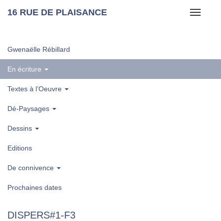
16 RUE DE PLAISANCE
Toggle
navigati
Gwenaëlle Rébillard
En écriture
Textes à l’Oeuvre
Dé-Paysages
Dessins
Editions
De connivence
Prochaines dates
DISPERS#1‑F3