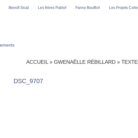
Benoît Sicat
Les frères Pablof
Fanny Bouffort
Les Projets Collec
ements
ACCUEIL
»
GWENAËLLE RÉBILLARD
»
TEXTE
DSC_9707