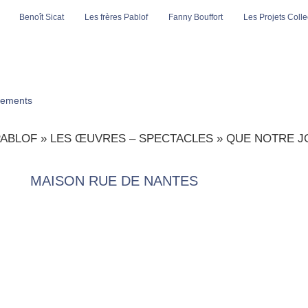
Benoît Sicat
Les frères Pablof
Fanny Bouffort
Les Projets Collec
ements
PABLOF
»
LES ŒUVRES – SPECTACLES
»
QUE NOTRE J
MAISON RUE DE NANTES