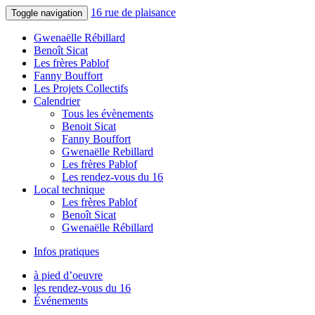
16 rue de plaisance
Toggle navigation
Gwenaëlle Rébillard
Benoît Sicat
Les frères Pablof
Fanny Bouffort
Les Projets Collectifs
Calendrier
Tous les évènements
Benoit Sicat
Fanny Bouffort
Gwenaëlle Rebillard
Les frères Pablof
Les rendez-vous du 16
Local technique
Les frères Pablof
Benoît Sicat
Gwenaëlle Rébillard
Infos pratiques
à pied d’oeuvre
les rendez-vous du 16
Événements