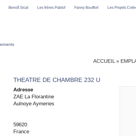
Benoît Sicat
Les frères Pablof
Fanny Bouffort
Les Projets Collec
ements
ACCUEIL
»
EMPL
THEATRE DE CHAMBRE 232 U
Adresse
ZAE La Flo­ran­tine
Aul­noye Ayme­ries
59620
France