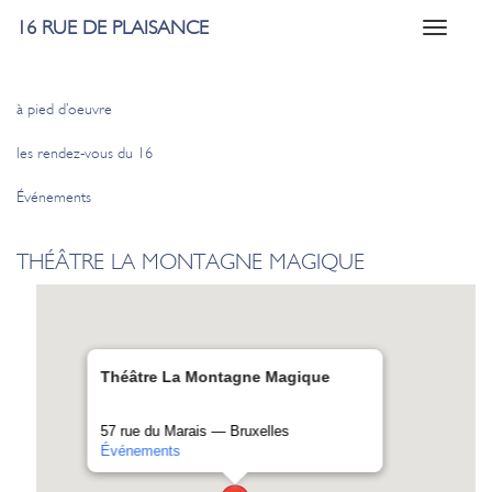
16 RUE DE PLAISANCE
Toggle
navigati
à pied d’oeuvre
les rendez-vous du 16
Événements
THÉÂTRE LA MONTAGNE MAGIQUE
Théâtre La Montagne Magique
57 rue du Marais — Bruxelles
Évé­ne­ments