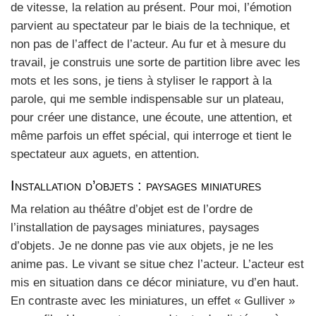
de vitesse, la rela­tion au pré­sent. Pour moi, l’émotion
par­vient au spec­ta­teur par le biais de la tech­nique, et
non pas de l’affect de l’acteur. Au fur et à mesure du
tra­vail, je construis une sorte de par­ti­tion libre avec les
mots et les sons, je tiens à sty­li­ser le rap­port à la
parole, qui me semble indis­pen­sable sur un pla­teau,
pour créer une dis­tance, une écoute, une atten­tion, et
même par­fois un effet spé­cial, qui inter­roge et tient le
spec­ta­teur aux aguets, en atten­tion.
Installation d’objets : paysages miniatures
Ma rela­tion au théâtre d’objet est de l’ordre de
l’installation de pay­sages minia­tures, pay­sages
d’objets. Je ne donne pas vie aux objets, je ne les
anime pas. Le vivant se situe chez l’acteur. L’acteur est
mis en situa­tion dans ce décor minia­ture, vu d’en haut.
En contraste avec les minia­tures, un effet « Gul­li­ver »