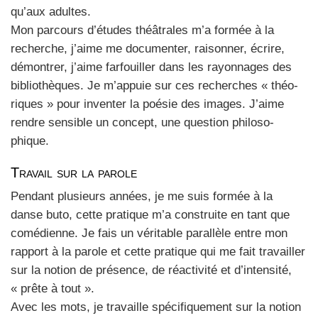
qu’aux adultes.
Mon par­cours d’études théâ­trales m’a for­mée à la
recherche, j’aime me docu­men­ter, rai­son­ner, écrire,
démon­trer, j’aime far­fouiller dans les rayon­nages des
biblio­thèques. Je m’appuie sur ces recherches « théo­
riques » pour inven­ter la poé­sie des images. J’aime
rendre sen­sible un concept, une ques­tion phi­lo­so­
phique.
Travail sur la parole
Pen­dant plu­sieurs années, je me suis for­mée à la
danse buto, cette pra­tique m’a construite en tant que
comé­dienne. Je fais un véri­table paral­lèle entre mon
rap­port à la parole et cette pra­tique qui me fait tra­vailler
sur la notion de pré­sence, de réac­ti­vi­té et d’intensité,
« prête à tout ».
Avec les mots, je tra­vaille spé­ci­fi­que­ment sur la notion