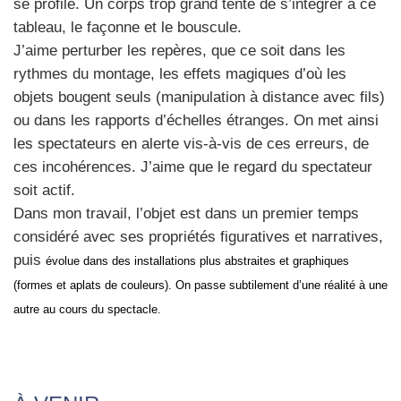
se pro­file. Un corps trop grand tente de s’intégrer à ce
tableau, le façonne et le bous­cule.
J’aime per­tur­ber les repères, que ce soit dans les
rythmes du mon­tage, les effets magiques d’où les
objets bougent seuls (mani­pu­la­tion à dis­tance avec fils)
ou dans les rap­ports d’échelles étranges. On met ain­si
les spec­ta­teurs en alerte vis-à-vis de ces erreurs, de
ces inco­hé­rences. J’aime que le regard du spec­ta­teur
soit actif.
Dans mon tra­vail, l’objet est dans un pre­mier temps
consi­dé­ré avec ses pro­prié­tés figu­ra­tives et nar­ra­tives,
puis
évo­lue dans des ins­tal­la­tions plus abs­traites et gra­phiques
(formes et aplats de cou­leurs). On passe sub­ti­le­ment d’une réa­li­té à une
autre au cours du spec­tacle.