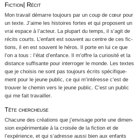
Fiction| Récit
Mon tra­vail démarre tou­jours par un coup de cœur pour
un texte. J’aime les his­toires fortes et qui pro­posent un
vrai espace à l’acteur. La plu­part du temps, il s’agit de
récits courts. L’enfant est sou­vent au centre de ces fic­
tions, il en est sou­vent le héros. Il porte en lui ce que
l’on a tous : l’état d’enfance. Il m’offre la curio­si­té et la
dis­tance suf­fi­sante pour inter­ro­ger le monde. Les textes
que je choi­sis ne sont pas tou­jours écrits spé­ci­fi­que­
ment pour le jeune public, ce qui m’intéresse c’est de
trou­ver le che­min vers le jeune public. C’est un public
qui me fait tra­vailler.
Tête chercheuse
Cha­cune des créa­tions que j’envisage porte une dimen­
sion expé­ri­men­tale à la croi­sée de la fic­tion et de
l’expérience, et qui s’adresse aus­si bien aux enfants