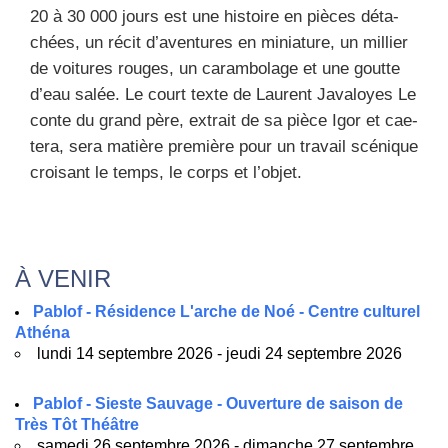
20 à 30 000 jours est une his­toire en pièces déta­
chées, un récit d’aventures en minia­ture, un mil­lier
de voi­tures rouges, un caram­bo­lage et une goutte
d’eau salée. Le court texte de Laurent Java­loyes Le
conte du grand père, extrait de sa pièce Igor et cae­
te­ra, sera matière pre­mière pour un tra­vail scé­nique
croi­sant le temps, le corps et l’objet.
À VENIR
Pablof - Résidence L'arche de Noé - Centre culturel
Athéna
lundi 14 septembre 2026 - jeudi 24 septembre 2026
Pablof - Sieste Sauvage - Ouverture de saison de
Très Tôt Théâtre
samedi 26 septembre 2026 - dimanche 27 septembre