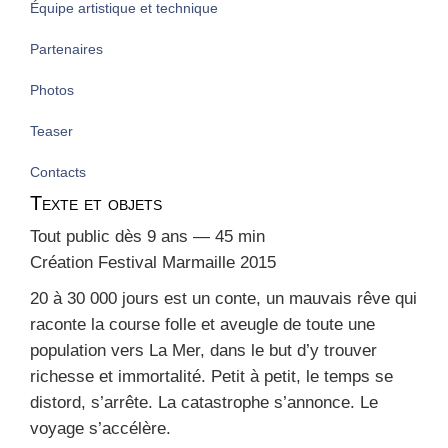
Équipe artistique et technique
Partenaires
Photos
Teaser
Contacts
Texte et objets
Tout public dès 9 ans — 45 min
Créa­tion Fes­ti­val Mar­maille 2015
20 à 30 000 jours est un conte, un mau­vais rêve qui
raconte la course folle et aveugle de toute une
popu­la­tion vers La Mer, dans le but d’y trou­ver
richesse et immor­ta­li­té. Petit à petit, le temps se
dis­tord, s’arrête. La catas­trophe s’annonce. Le
voyage s’accélère.