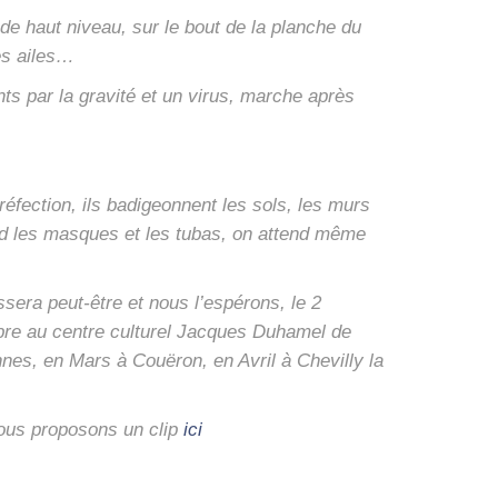
s de haut niveau, sur le bout de la planche du
les ailes…
nts par la gra­vi­té et un virus, marche après
réfec­tion, ils badi­geonnent les sols, les murs
tend les masques et les tubas, on attend même
­se­ra peut-être et nous l’espérons, le 2
obre au centre cultu­rel Jacques Duha­mel de
nes, en Mars à Couë­ron, en Avril à Che­villy la
ous pro­po­sons un clip
ici