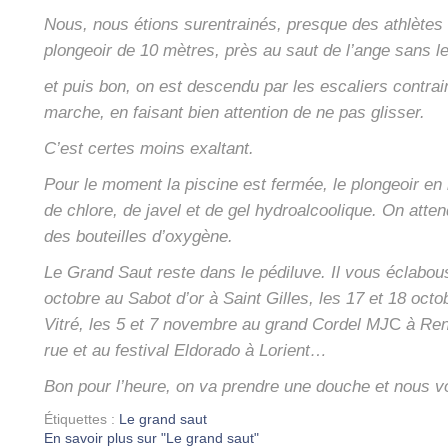
Nous, nous étions sur­en­trai­nés, presque des ath­lète
plon­geoir de 10 mètres, près au saut de l’ange sans 
et puis bon, on est des­cen­du par les esca­liers contrai
marche, en fai­sant bien atten­tion de ne pas glis­ser.
C’est certes moins exal­tant.
Pour le moment la pis­cine est fer­mée, le plon­geoir en 
de chlore, de javel et de gel hydro­al­coo­lique. On at
des bou­teilles d’oxygène.
Le Grand Saut reste dans le pédi­luve. Il vous écla­bous
octobre au Sabot d’or à Saint Gilles, les 17 et 18 oct
Vitré, les 5 et 7 novembre au grand Cor­del MJ
C
à Ren
rue et au fes­ti­val Eldo­ra­do à Lorient…
Bon pour l’heure, on va prendre une douche
et nous v
Étiquettes :
Le grand saut
En savoir plus sur "Le grand saut"