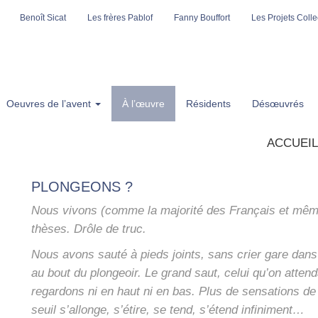
Benoît Sicat
Les frères Pablof
Fanny Bouffort
Les Projets Collec
Oeuvres de l’avent
À l’œuvre
Résidents
Désœuvrés
ACCUEIL
PLONGEONS ?
Nous vivons (comme la majo­ri­té des Fran­çais et même 
thèses. Drôle de truc.
Nous avons sau­té à pieds joints, sans crier gare dan
au bout du plon­geoir. Le grand saut, celui qu’on atten­d
regar­dons ni en haut ni en bas. Plus de sen­sa­tions de
seuil s’allonge, s’étire, se tend, s’étend infi­ni­ment…