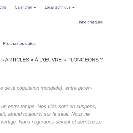
tifs
Calendrier
Local technique
Infos pratiques
Prochaines dates
»
ARTICLES
»
À L'ŒUVRE
»
PLONGEONS ?
de la popu­la­tion mon­diale), entre paren­
s un entre temps. Nos vies sont en sus­pens,
ait, attend tou­jours, sur le seuil. Nous ne
 ver­tige. Nous regar­dons devant et derrière.Le