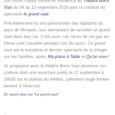
Les frères Pablof seront en rési­dence au
Théâtre Boris
Vian
du 04 au 13 sep­tembre 2019 pour la créa­tion du
spec­tacle
le grand saut
.
Pré­cé­dem­ment ils ont ques­tion­nés des habi­tants du
pays de Mire­poix, leur deman­dant de racon­ter un grand
saut dans leur vie. C’est avec ces récits de vie que les
frères vont tra­vailler pen­dant ces dix jours.
Ce grand
saut
est le troi­sième et der­nier spec­tacle de la tri­lo­gie
sur les familles, après
Ma place à Table
et
Qu’on vive !
Ils pro­posent avec le théâtre Boris Vian plu­sieurs ren­
contres dont une ouver­ture public le 12 sep­tembre à
18h30 sur le pla­teau du théâtre. (atten­tion jauge limi­tée
pen­sez à réser­ver)
En savoir plus sur "Le grand saut"