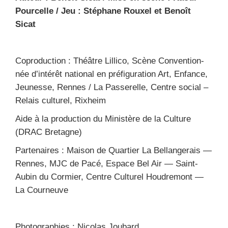
Pour­celle / Jeu : Sté­phane Rouxel et Benoît
Sicat
Copro­duc­tion : Théâtre Lil­li­co, Scène Conven­tion­
née d’in­té­rêt natio­nal en pré­fi­gu­ra­tion Art, Enfance,
Jeu­nesse, Rennes / La Pas­se­relle, Centre social –
Relais cultu­rel, Rix­heim
Aide à la pro­duc­tion du Minis­tère de la Culture
(DRAC Bre­tagne)
Par­te­naires : Mai­son de Quar­tier La Bel­lan­ge­rais —
Rennes, MJC de Pacé, Espace Bel Air — Saint-
Aubin du Cor­mier, Centre Cultu­rel Hou­dre­mont —
La Cour­neuve
Pho­to­gra­phies : Nico­las Jou­bard