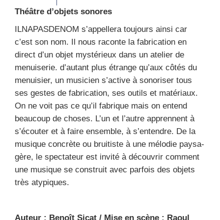
Théâtre d’ob­jets sonores
ILNAPASDENOM s’ap­pel­le­ra tou­jours ain­si car
c’est son nom. Il nous raconte la fabri­ca­tion en
direct d’un objet mys­té­rieux dans un ate­lier de
menui­se­rie. d’au­tant plus étrange qu’aux côtés du
menui­sier, un musi­cien s’ac­tive à sono­ri­ser tous
ses gestes de fabri­ca­tion, ses outils et maté­riaux.
On ne voit pas ce qu’il fabrique mais on entend
beau­coup de choses. L’un et l’autre apprennent à
s’é­cou­ter et à faire ensemble, à s’en­tendre. De la
musique concrète ou brui­tiste à une mélo­die pay­sa­
gère, le spec­ta­teur est invi­té à décou­vrir com­ment
une musique se construit avec par­fois des objets
très aty­piques.
Auteur : Benoît Sicat / Mise en scène : Raoul