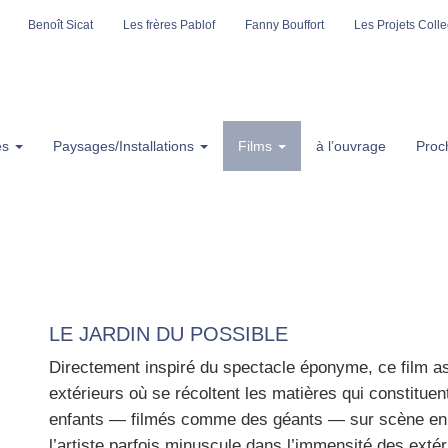
Benoît Sicat
Les frères Pablof
Fanny Bouffort
Les Projets Collec
es
Paysages/Installations
Films
à l’ouvrage
Proc
LE JARDIN DU POSSIBLE
Direc­te­ment ins­pi­ré du spec­tacle épo­nyme, ce film 
exté­rieurs où se récoltent les matières qui consti­tuen
enfants — fil­més comme des géants — sur scène en p
l’ar­tiste par­fois minus­cule dans l’im­men­si­té des exté