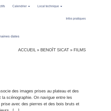
tifs
Calendrier
Local technique
Infos pratiques
haines dates
ACCUEIL
»
BENOÎT SICAT
»
FILMS
asso­cie des images prises au pla­teau et des
t la scé­no­gra­phie. On navigue entre les
rise avec des pierres et des bois bruts et
­rieurs. […]