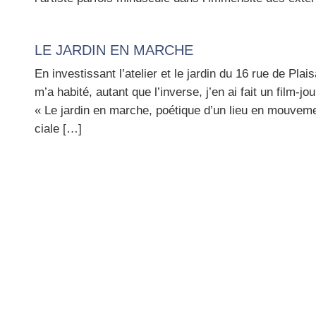
LE JARDIN EN MARCHE
En inves­tis­sant l’atelier et le jar­din du 16 rue de Plai
m’a habi­té, autant que l’inverse, j’en ai fait un film-jour
« Le jar­din en marche, poé­tique d’un lieu en mou­ve­m
ciale […]