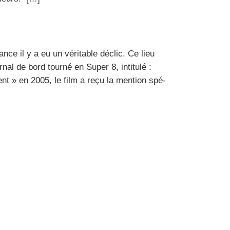
­sance il y a eu un véri­table déclic. Ce lieu
­­nal de bord tour­né en Super 8, inti­tu­lé :
ent » en 2005, le film a reçu la men­tion spé­